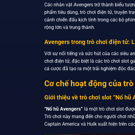
Các nhân vật Avengers trở thành biểu tượng 
phẩm tiêu dùng, trò chơi điện tử, truyện tr
cảnh chiến đấu kịch tính trong các bộ p
rộng lớn và trung thành.
Avengers trong trò chơi điện tử:
Với sự nổi tiếng và sức hút của các siêu a
chơi điện tử, đặc biệt là các trò chơi slot
cá cược đã tạo ra một trải nghiệm độc đá
Cơ chế hoạt động của trò
Giới thiệu về trò chơi slot “Nổ hũ
“Nổ hũ Avengers”
là một trò chơi slot đượ
Trò chơi này mang đến cho người chơi nhữn
Captain America và Hulk xuất hiện trên cá