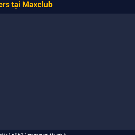
ers tại Maxclub