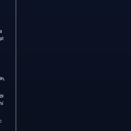
a
ạt
ớn,
ời
hí
c