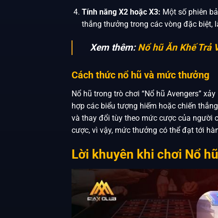
Tính năng X2 hoặc X3:
Một số phiên bản
thắng thưởng trong các vòng đặc biệt, 
Xem thêm:
Nổ hũ Ăn Khế Trả 
Cách thức nổ hũ và mức thưởng
Nổ hũ trong trò chơi “Nổ hũ Avengers” xảy 
hợp các biểu tượng hiếm hoặc chiến thắng t
và thay đổi tùy theo mức cược của người c
cược, vì vậy, mức thưởng có thể đạt tới hà
Lời khuyên khi chơi Nổ h