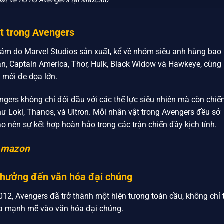
uát về nổ hũ Avengers tại Maxclub
ật trong Avengers
đám do Marvel Studios sản xuất, kể về nhóm siêu anh hùng bao
n, Captain America, Thor, Hulk, Black Widow và Hawkeye, cùng
c mối đe dọa lớn.
gers không chỉ đối đầu với các thế lực siêu nhiên mà còn chiế
 Loki, Thanos, và Ultron. Mỗi nhân vật trong Avengers đều sở
o nên sự kết hợp hoàn hảo trong các trận chiến đầy kịch tính.
Amazon
h hưởng đến văn hóa đại chúng
12, Avengers đã trở thành một hiện tượng toàn cầu, không chỉ 
ỏa mạnh mẽ vào văn hóa đại chúng.