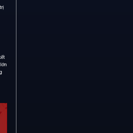
rị
kết
 lớn
g