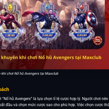
 khi chơi Nổ hũ Avengers tại Maxclub
 sách
 “Nổ hũ Avengers” là lựa chọn tỉ lệ cược hợp lý. Người chơi nên
 bắt đầu và chọn mức cược sao cho phù hợp. Việc chọn cược th