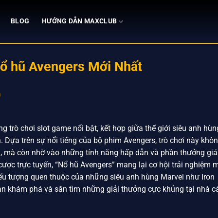
BLOG
HƯỚNG DẪN MAXCLUB
ổ hũ Avengers Mới Nhất
U
g trò chơi slot game nổi bật, kết hợp giữa thế giới siêu anh hùn
. Dựa trên sự nổi tiếng của bộ phim Avengers, trò chơi này khô
g, mà còn nhờ vào những tính năng hấp dẫn và phần thưởng giá t
cược trực tuyến, “Nổ hũ Avengers” mang lại cơ hội trải nghiệm 
 biểu tượng quen thuộc của những siêu anh hùng Marvel như Iron
n khám phá và săn tìm những giải thưởng cực khủng tại nhà c