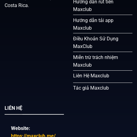
Hướng dẫn rút tiền
Costa Rica.
Maxclub
Hướng dẫn tải app
Maxclub
Điều Khoản Sử Dụng
MaxClub
Miễn trừ trách nhiệm
Maxclub
Liên Hệ Maxclub
Tác giả Maxclub
LIÊN HỆ
Website:
https://maxclub.me/